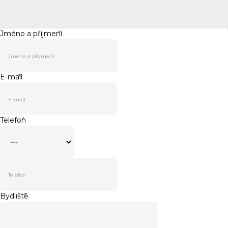
Jméno a příjmení
*
E-mail
*
Telefon
*
Bydliště
*