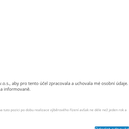
 v.o.s., aby pro tento účel zpracovala a uchovala mé osobní údaje.
ě a informovaně.
na tuto pozici po dobu realizace výběrového řízení avšak ne déle než jeden rok a