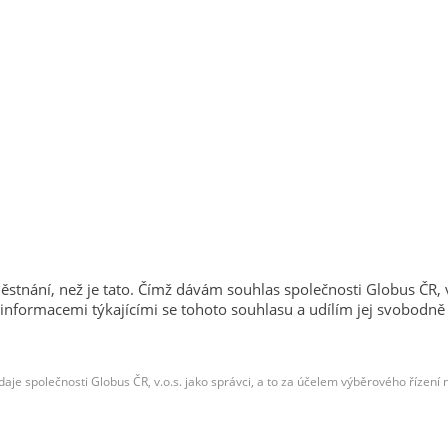
tnání, než je tato. Čímž dávám souhlas společnosti Globus ČR,
 informacemi týkajícími se tohoto souhlasu a udílím jej svobodn
je společnosti Globus ČR, v.o.s. jako správci, a to za účelem výběrového řízení 